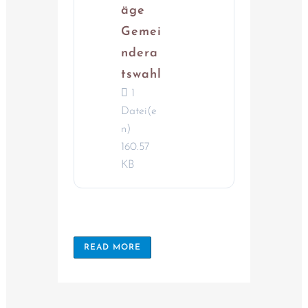
äge
Gemei
ndera
tswahl
1
Datei(e
n)
160.57
KB
READ MORE