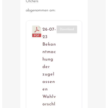
Olchers
abgenommen am:
26-07-
Download
23
Bekan
ntmac
hung
der
zugel
assen
en
Wahlv
orschl