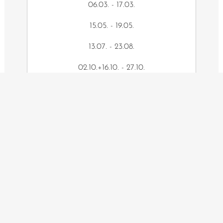
06.03. - 17.03.
15.05. - 19.05.
13.07. - 23.08.
02.10.+16.10. - 27.10.
22.12. - 05.01.
Hessen
–
03.04. - 22.04.
–
24.07. - 01.09.
23.10. - 28.10.