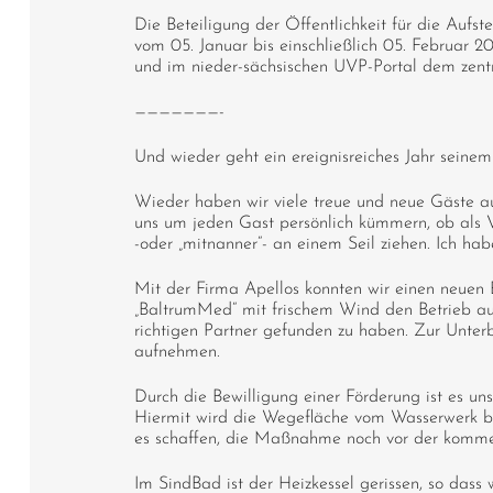
Die Beteiligung der Öffentlichkeit für die Auf
vom 05. Januar bis einschließlich 05. Februar 
und im nieder-sächsischen UVP-Portal dem zentr
———————-
Und wieder geht ein ereignisreiches Jahr seine
Wieder haben wir viele treue und neue Gäste auf
uns um jeden Gast persönlich kümmern, ob als V
-oder „mitnanner“- an einem Seil ziehen. Ich ha
Mit der Firma Apellos konnten wir einen neuen 
„BaltrumMed“ mit frischem Wind den Betrieb au
richtigen Partner gefunden zu haben. Zur Unter
aufnehmen.
Durch die Bewilligung einer Förderung ist es u
Hiermit wird die Wegefläche vom Wasserwerk bi
es schaffen, die Maßnahme noch vor der komme
Im SindBad ist der Heizkessel gerissen, so das