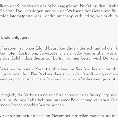
stellung der 9. Änderung des Bebauungsplanes Nr. 04 für den Neuba
2026 statt. Die Unterlagen sind auf der Webseite der Gemeinde Ba
alen Internetportal des Landes unter uvp-verbund.de, wie auch i
m Ende entgegen.
 unserem schönen Eiland begrüßen dürfen, die sich gut erholen konn
ermieter, Gastronom, Servicedienstleister oder Veranstalter, was 
be das Gefühl, dass dieses auf Baltrum immer besser wird. Danke d
Betreiber für unsere Kurmittelabteilung im SindBad finden, die ab
fgenommen hat. Die Rückmeldungen aus der Bevölkerung und von v
bringung von zusätzlichem Personal wird noch Wohnraum gesucht. Be
ns möglich, die Verbesserung der Erreichbarkeit des Bewegungspa
s zum „Wuppdi“ überholt und mit einer Beleuchtung versehen. Die 
nden Saison abschließen zu können.
s wir den Badebetrieb noch im November einstellen mussten, da di