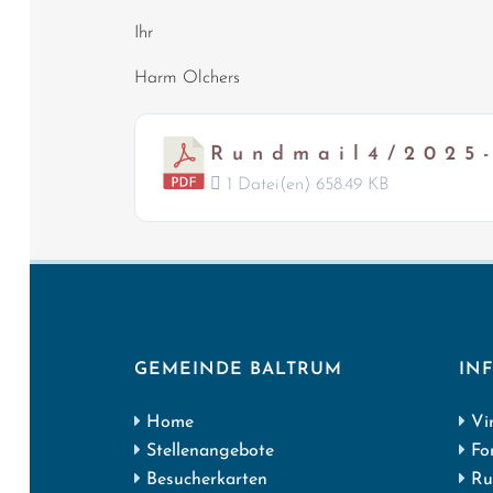
Ihr
Harm Olchers
R u n d m a i l 4 / 2 0 2 5
1 Datei(en)
658.49 KB
GEMEINDE BALTRUM
IN
Home
Vi
Stellenangebote
Fo
Besucherkarten
Ru