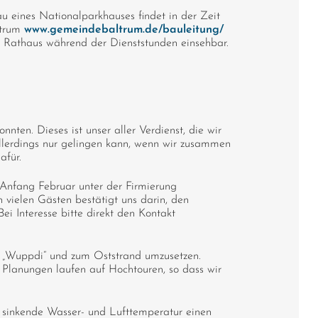
u eines Nationalparkhauses findet in der Zeit
ltrum
www.gemeindebaltrum.de/bauleitung/
m Rathaus während der Dienststunden einsehbar.
ten. Dieses ist unser aller Verdienst, die wir
allerdings nur gelingen kann, wenn wir zusammen
afür.
 Anfang Februar unter der Firmierung
ielen Gästen bestätigt uns darin, den
i Interesse bitte direkt den Kontakt
rk „Wuppdi“ und zum Oststrand umzusetzen.
Planungen laufen auf Hochtouren, so dass wir
e sinkende Wasser- und Lufttemperatur einen