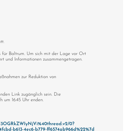
tt.
s für Baltrum. Um sich mit der Lage vor Ort
ührt und Informationen zusammengetragen.
Maßnahmen zur Reduktion von
enden Link zugänglich sein. Die
ch um 16.45 Uhr enden.
mM3OGRkZWIyNjVi%40thread.v2/0?
cbd-b613-4ec6-b779-ff6574ab966d%22%7d