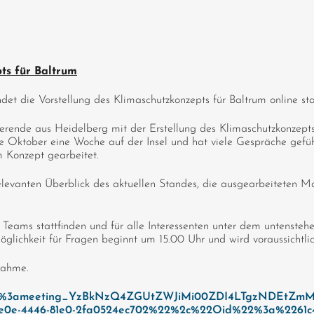
:
ts für Baltrum
det die Vorstellung des Klimaschutzkonzepts für Baltrum online sta
ierende aus Heidelberg mit der Erstellung des Klimaschutzkonzept
e Oktober eine Woche auf der Insel und hat viele Gespräche gef
 Konzept gearbeitet.
elevanten Überblick des aktuellen Standes, die ausgearbeiteten 
m Teams stattfinden und für alle Interessenten unter dem untensteh
öglichkeit für Fragen beginnt um 15.00 Uhr und wird voraussichtli
nahme.
join/19%3ameeting_YzBkNzQ4ZGUtZWJiMi00ZDI4LTgzNDEtZ
0e-4446-81e0-2fa0524ec702%22%2c%22Oid%22%3a%2261c4f