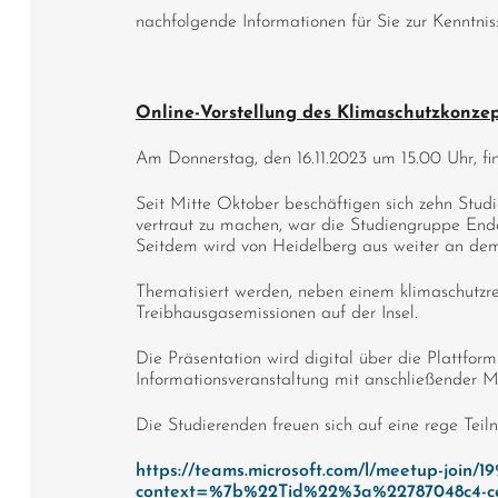
nachfolgende Informationen für Sie zur Kenntnis
Online-Vorstellung des Klimaschutzkonzep
Am Donnerstag, den 16.11.2023 um 15.00 Uhr, fin
Seit Mitte Oktober beschäftigen sich zehn Stud
vertraut zu machen, war die Studiengruppe End
Seitdem wird von Heidelberg aus weiter an dem
Thematisiert werden, neben einem klimaschutzr
Treibhausgasemissionen auf der Insel.
Die Präsentation wird digital über die Plattfor
Informationsveranstaltung mit anschließender M
Die Studierenden freuen sich auf eine rege Teil
https://teams.microsoft.com/l/meetup-
context=%7b%22Tid%22%3a%22787048c4-ce