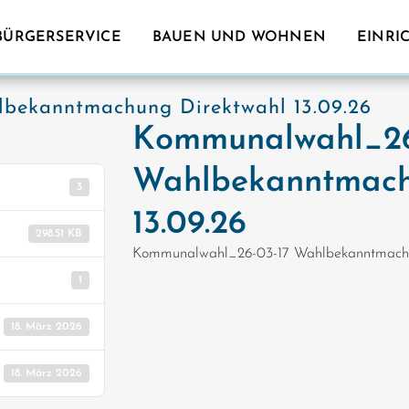
BÜRGERSERVICE
BAUEN UND WOHNEN
EINRI
bekanntmachung Direktwahl 13.09.26
Kommunalwahl_26
Wahlbekanntmach
3
13.09.26
298.51 KB
Kommunalwahl_26-03-17 Wahlbekanntmachun
1
18. März 2026
18. März 2026