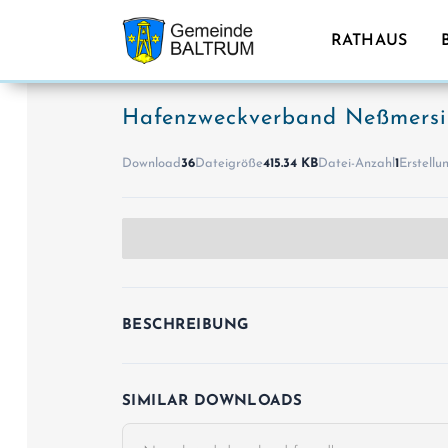
RATHAUS
Hafenzweckverband Neßmersie
Download
36
Dateigröße
415.34 KB
Datei-Anzahl
1
Erstell
BESCHREIBUNG
SIMILAR DOWNLOADS