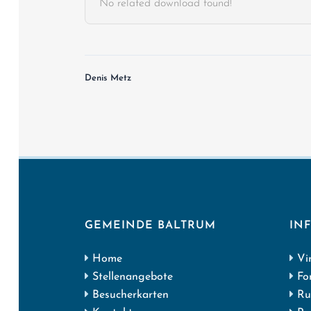
No related download found!
Denis Metz
GEMEINDE BALTRUM
IN
Home
Vi
Stellenangebote
Fo
Besucherkarten
Ru